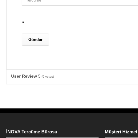
.
User Review
5
(
9
votes)
İNOVA Tercüme Bürosu
Müşteri Hizmetl