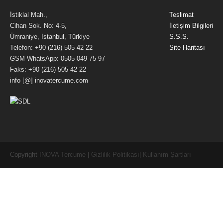
İstiklal Mah.,
Teslimat
Cihan Sok. No: 4-5,
İletişim Bilgileri
Ümraniye, İstanbul, Türkiye
S.S.S.
Telefon: +90 (216) 505 42 22
Site Haritası
GSM-WhatsApp: 0505 049 75 97
Faks: +90 (216) 505 42 22
info [@] inovatercume.com
Copyright
INOVA Tercume
|
Gizlilik Politikası
|
Kullanım Şartları