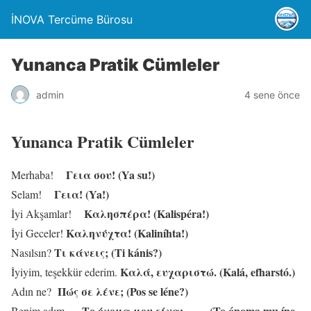
İNOVA Tercüme Bürosu
Yunanca Pratik Cümleler
admin
4 sene önce
Yunanca Pratik Cümleler
Γεια σου! (Ya su!)
Merhaba!
Γεια! (Ya!)
Selam!
Καλησπέρα! (Kalispéra!)
İyi Akşamlar!
Καληνύχτα! (Kaliníhta!)
İyi Geceler!
Τι κάνεις; (Ti kánis?)
Nasılsın?
Καλά, ευχαριστώ. (Kalá, efharstó.)
İyiyim, teşekkür ederim.
Πώς σε λένε; (Pos se léne?)
Adın ne?
Το όνομα μου είναι ___. (To ónoma mu íne
Benim adım _.