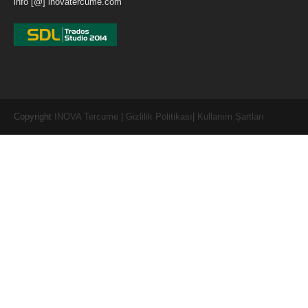
info [@] inovatercume.com
Copyright
INOVA Tercume
|
Gizlilik Politikası
|
Kullanım Şartları