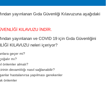
fından yayınlanan Gıda Güvenliği Kılavuzuna aşağıdaki
ÜVENLİĞİ KILAVUZU
İNDİR.
fından yayınlanan ve COVID 19 için Gıda Güvenliğini
İĞİ KILAVUZU neleri içeriyor?
anl
ara geçer mi?
çoğalır mı?
ıl önlemler almalı?
rinin devamlılığı nasıl sağlanabilir?
ışanlar hastalanırsa yapılması gerekenler
ak önlemler