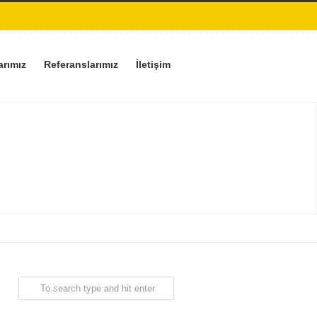
arımız
Referanslarımız
İletişim