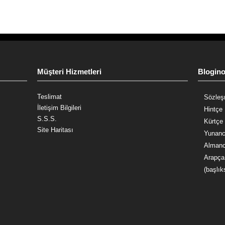
Müşteri Hizmetleri
Blogin
Teslimat
Sözleş
İletişim Bilgileri
Hintçe 
S.S.S.
Kürtçe 
Site Haritası
Yunanc
Almanc
Arapça
(başlık