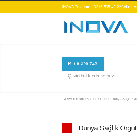
İNOVA Tercüme : 0216 505 42 22 WhatsAp
BLOGINOVA
Çeviri hakkında herşey
İNOVA Tercüme Bürosu
/
Genel
/
Dünya Sağlık Örg
Dünya Sağlık Örgüt