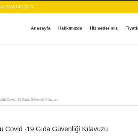
p: 0505 049 75 97
Anasayfa
Hakkımızda
Hizmetlerimiz
Fiyatl
ütü Covid -19 Gıda Güvenliği Kılavuzu
ü Covid -19 Gıda Güvenliği Kılavuzu