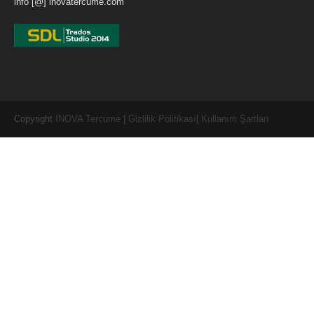
info [@] inovatercume.com
Copyright
INOVA Tercume
|
Gizlilik Politikası
|
Kullanım Şartları