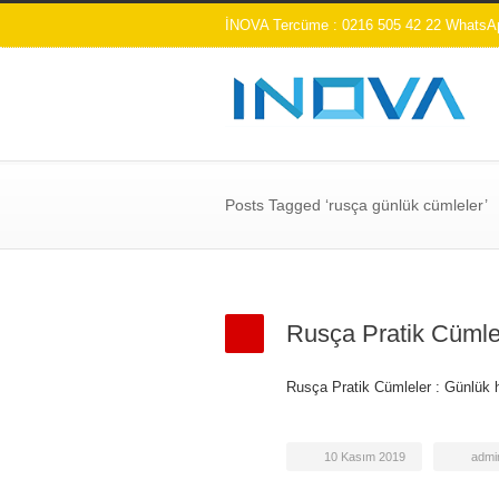
İNOVA Tercüme : 0216 505 42 22 WhatsAp
Posts Tagged ‘rusça günlük cümleler’
Rusça Pratik Cümle
Rusça Pratik Cümleler : Günlük ha
10 Kasım 2019
admi