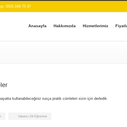
p: 0505 049 75 97
Anasayfa
Hakkımızda
Hizmetlerimiz
Fiyatl
ler
yatta kullanabileceğiniz rusça pratik cümleleri sizin için derledik.
n
Yabancı Dil Öğrenme