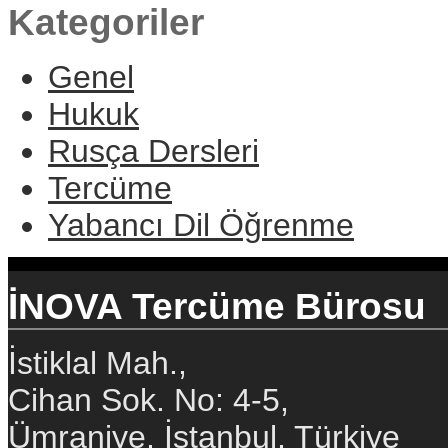
Kategoriler
Genel
Hukuk
Rusça Dersleri
Tercüme
Yabancı Dil Öğrenme
İNOVA Tercüme Bürosu
İstiklal Mah.,
Cihan Sok. No: 4-5,
Ümraniye, İstanbul, Türkiye